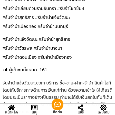
#รับจำนำเลียบด่วนรามอินทรา #รับจำโชคชัย4
#รับจำนำสุทธิสาร #รับจำนำแจ้งวัฒนะ
#รับจำนำเมืองทอง #รับจำนำนนทบุรี
#รับจำนำแจ้งวัฒนะ #รับจำนำสุทธิสาร
#รับจำนำวัชรพล #รับจำนำบางนา
#รับจำนำดอนเมือง #รับจำนำเมืองทอง
ผู้เข้าชมทั้งหมด:
161
รับจํานําแจ้งวัฒนะ.com บริการ ซื้อ-ขาย-ฝาก-จำนำ สินค้าไอที
โดยให้บริการทางด้านการเงินแก่ท่าน ด้วยความเข้าใจ ให้เกียรติ
โดยประเมินราคาอย่างเป็นธรรม ท่านจะได้รับเงินสดในทันทีเต็ม
จำนวน และ ท่านสามารถวางแผนการผ่อนชำระค่าบริการได้
ด้วยตัวท่านเอง
ติดต่อ
หน้าหลัก
เมนู
แชร์
เพิ่มเติม