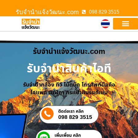
รับจํานําแจ้งวัฒนะ.com
098 829 3515
รับจํานําแจ้งวัฒนะ.com
รับจำนำสินค้าไอที
รับจำนำกล้อง ทีวี โน๊ตบุ๊ค โทรศัพท์มือถือ
ไอแพด นาฬิกา กระเป๋าแบรนด์เนม
ติดต่อเรา คลิก
098 829 3515
เพิ่มเพื่อน คลิก