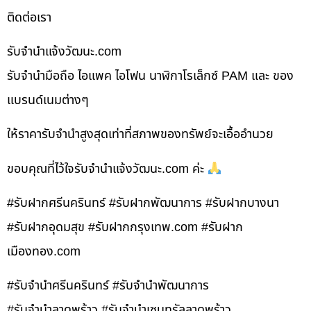
ติดต่อเรา
รับจํานําแจ้งวัฒนะ.com
รับจำนำมือถือ ไอแพค ไอโฟน นาฬิกาโรเล็กซ์ PAM และ ของ
แบรนด์เนมต่างๆ
ให้ราคารับจำนำสูงสุดเท่าที่สภาพของทรัพย์จะเอื้ออำนวย
ขอบคุณที่ไว้ใจรับจำนำแจ้งวัฒนะ.com ค่ะ
#รับฝากศรีนครินทร์ #รับฝากพัฒนาการ #รับฝากบางนา
#รับฝากอุดมสุข #รับฝากกรุงเทพ.com #รับฝาก
เมืองทอง.com
#รับจำนำศรีนครินทร์ #รับจำนำพัฒนาการ
#รับจำนำลาดพร้าว #รับจำนำเซนทรัลลาดพร้าว