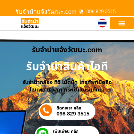
รับจํานําแจ้งวัฒนะ.com
098 829 3515
รับจํานําแจ้งวัฒนะ.com
รับจำนำสินค้าไอที
รับจำนำกล้อง ทีวี โน๊ตบุ๊ค โทรศัพท์มือถือ
ไอแพด นาฬิกา กระเป๋าแบรนด์เนม
ติดต่อเรา คลิก
098 829 3515
เพิ่มเพื่อน คลิก