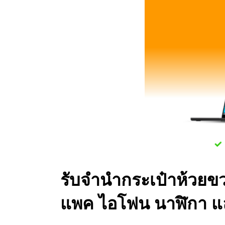
รับจำนำกระเป๋าห้วยขว
แพค ไอโฟน นาฬิกา แ