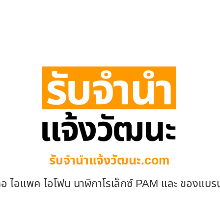
รับจํานําแจ้งวัฒนะ.com
ถือ ไอแพค ไอโฟน นาฬิกาโรเล็กซ์ PAM และ ของแบร