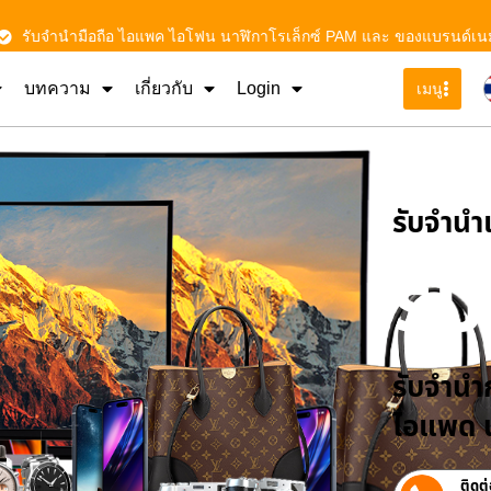
รับจำนำมือถือ ไอแพค ไอโฟน นาฬิกาโรเล็กซ์ PAM และ ของแบรนด์เน
บทความ
เกี่ยวกับ
Login
เมนู
รับจําน
รั
รับจำนำก
ไอแพด น
ติดต