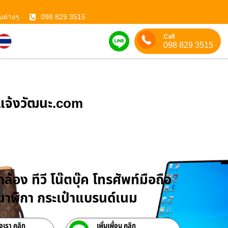
มต่างๆ
098 829 3515
Call
098 829 3515
ําแจ้งวัฒนะ.com
บจำนำสินค้าไอที
ล้อง ทีวี โน๊ตบุ๊ค โทรศัพท์มือถือ
าฬิกา กระเป๋าแบรนด์เนม
่อเรา คลิก
เพิ่มเพื่อน คลิก