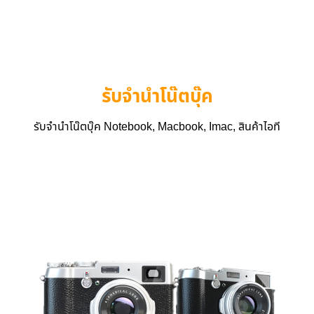
รับจำนำโน๊ตบุ๊ค
รับจำนำโน๊ตบุ๊ค Notebook, Macbook, Imac, สินค้าไอที