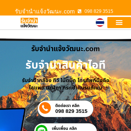
รับจํานําแจ้งวัฒนะ.com
098 829 3515
รับจํานําแจ้งวัฒนะ.com
รับจำนำสินค้าไอที
รับจำนำกล้อง ทีวี โน๊ตบุ๊ค โทรศัพท์มือถือ
ไอแพด นาฬิกา กระเป๋าแบรนด์เนม
ติดต่อเรา คลิก
098 829 3515
เพิ่มเพื่อน คลิก