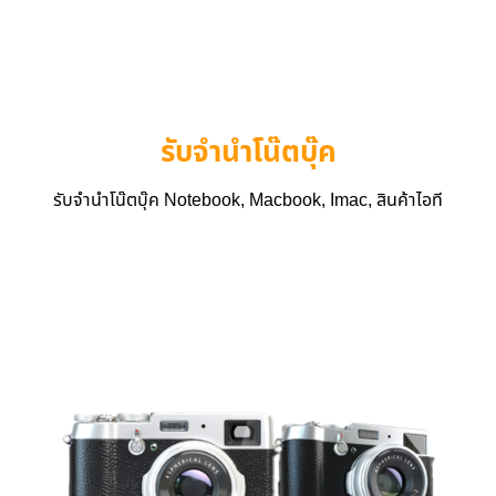
รับจำนำโน๊ตบุ๊ค
รับจำนำโน๊ตบุ๊ค Notebook, Macbook, Imac, สินค้าไอที