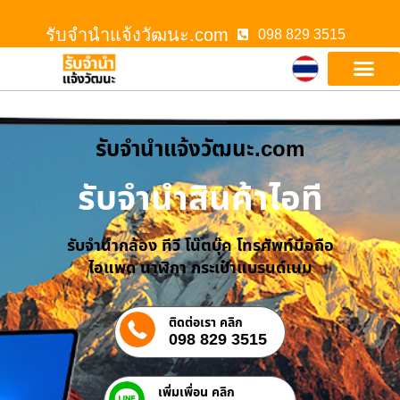
รับจํานําแจ้งวัฒนะ.com
098 829 3515
รับจํานําแจ้งวัฒนะ.com
รับจำนำสินค้าไอที
รับจำนำกล้อง ทีวี โน๊ตบุ๊ค โทรศัพท์มือถือ
ไอแพด นาฬิกา กระเป๋าแบรนด์เนม
ติดต่อเรา คลิก
098 829 3515
เพิ่มเพื่อน คลิก