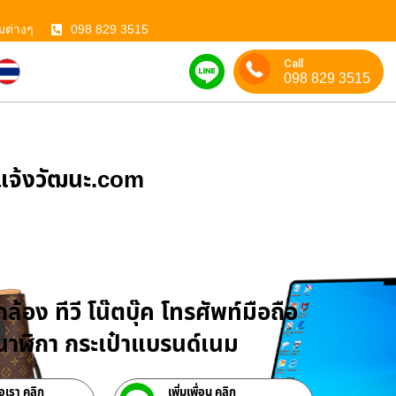
มต่างๆ
098 829 3515
Call
098 829 3515
ําแจ้งวัฒนะ.com
บจำนำสินค้าไอที
ล้อง ทีวี โน๊ตบุ๊ค โทรศัพท์มือถือ
าฬิกา กระเป๋าแบรนด์เนม
่อเรา คลิก
เพิ่มเพื่อน คลิก