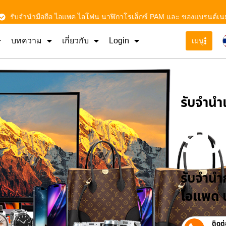
รับจำนำมือถือ ไอแพค ไอโฟน นาฬิกาโรเล็กซ์ PAM และ ของแบรนด์เน
บทความ
เกี่ยวกับ
Login
เมนู
รับจําน
รั
รับจำนำก
ไอแพด น
ติดต