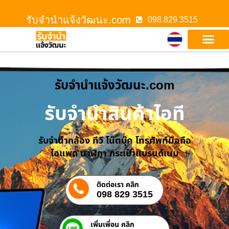
รับจํานําแจ้งวัฒนะ.com
098 829 3515
รับจํานําแจ้งวัฒนะ.com
รับจำนำสินค้าไอที
รับจำนำกล้อง ทีวี โน๊ตบุ๊ค โทรศัพท์มือถือ
ไอแพด นาฬิกา กระเป๋าแบรนด์เนม
ติดต่อเรา คลิก
098 829 3515
เพิ่มเพื่อน คลิก