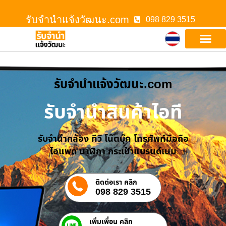
รับจํานําแจ้งวัฒนะ.com
098 829 3515
รับจํานําแจ้งวัฒนะ.com
รับจำนำสินค้าไอที
รับจำนำกล้อง ทีวี โน๊ตบุ๊ค โทรศัพท์มือถือ
ไอแพด นาฬิกา กระเป๋าแบรนด์เนม
ติดต่อเรา คลิก
098 829 3515
เพิ่มเพื่อน คลิก