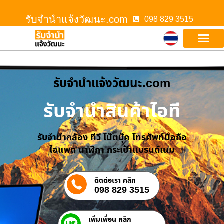
รับจํานําแจ้งวัฒนะ.com
098 829 3515
รับจํานําแจ้งวัฒนะ.com
รับจำนำสินค้าไอที
รับจำนำกล้อง ทีวี โน๊ตบุ๊ค โทรศัพท์มือถือ
ไอแพด นาฬิกา กระเป๋าแบรนด์เนม
ติดต่อเรา คลิก
098 829 3515
เพิ่มเพื่อน คลิก