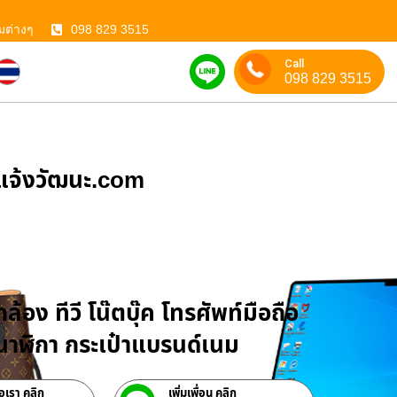
มต่างๆ
098 829 3515
Call
098 829 3515
ําแจ้งวัฒนะ.com
บจำนำสินค้าไอที
ล้อง ทีวี โน๊ตบุ๊ค โทรศัพท์มือถือ
าฬิกา กระเป๋าแบรนด์เนม
่อเรา คลิก
เพิ่มเพื่อน คลิก