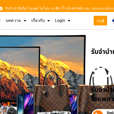
รับจำนำมือถือ ไอแพค ไอโฟน นาฬิกาโรเล็กซ์ PAM และ ของแบรนด์เน
บทความ
เกี่ยวกับ
Login
เมนู
รับจําน
รั
รับจำนำก
ไอแพด น
ติดต