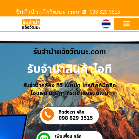
รับจํานําแจ้งวัฒนะ.com
098 829 3515
รับจํานําแจ้งวัฒนะ.com
รับจำนำสินค้าไอที
รับจำนำกล้อง ทีวี โน๊ตบุ๊ค โทรศัพท์มือถือ
ไอแพด นาฬิกา กระเป๋าแบรนด์เนม
ติดต่อเรา คลิก
098 829 3515
เพิ่มเพื่อน คลิก