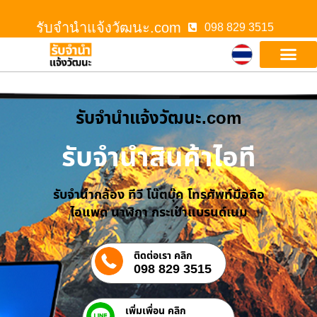
รับจํานําแจ้งวัฒนะ.com
098 829 3515
รับจํานําแจ้งวัฒนะ.com
รับจำนำสินค้าไอที
รับจำนำกล้อง ทีวี โน๊ตบุ๊ค โทรศัพท์มือถือ
ไอแพด นาฬิกา กระเป๋าแบรนด์เนม
ติดต่อเรา คลิก
098 829 3515
เพิ่มเพื่อน คลิก