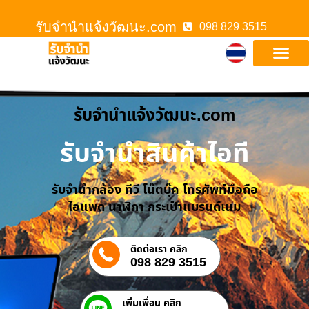
รับจํานําแจ้งวัฒนะ.com
098 829 3515
รับจํานําแจ้งวัฒนะ.com
รับจำนำสินค้าไอที
รับจำนำกล้อง ทีวี โน๊ตบุ๊ค โทรศัพท์มือถือ
ไอแพด นาฬิกา กระเป๋าแบรนด์เนม
ติดต่อเรา คลิก
098 829 3515
เพิ่มเพื่อน คลิก