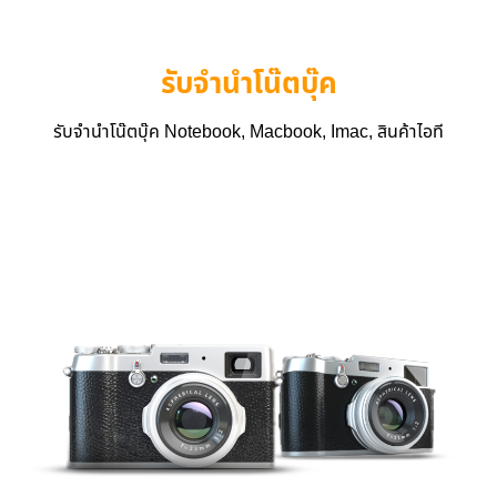
รับจำนำโน๊ตบุ๊ค
รับจำนำโน๊ตบุ๊ค Notebook, Macbook, Imac, สินค้าไอที