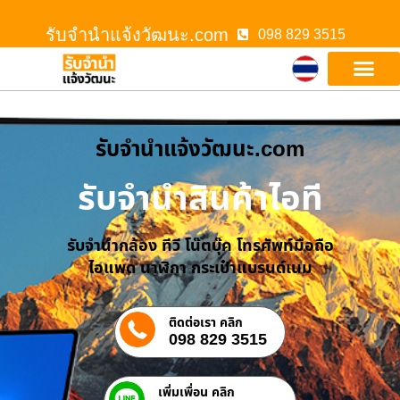
รับจํานําแจ้งวัฒนะ.com
098 829 3515
รับจํานําแจ้งวัฒนะ.com
รับจำนำสินค้าไอที
รับจำนำกล้อง ทีวี โน๊ตบุ๊ค โทรศัพท์มือถือ
ไอแพด นาฬิกา กระเป๋าแบรนด์เนม
ติดต่อเรา คลิก
098 829 3515
เพิ่มเพื่อน คลิก